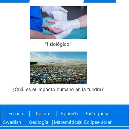
"fisiológico"
¿Cuál es el impacto humano en la tundra?
French
Italian
Spanish
Portuguese
|
|
|
|
|
Swedish
Geología
Matemáticas
Eclipse solar
|
|
|