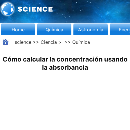
Home
Química
Astronomía
Ener
science
>>
Ciencia
> >>
Química
Cómo calcular la concentración usando
la absorbancia