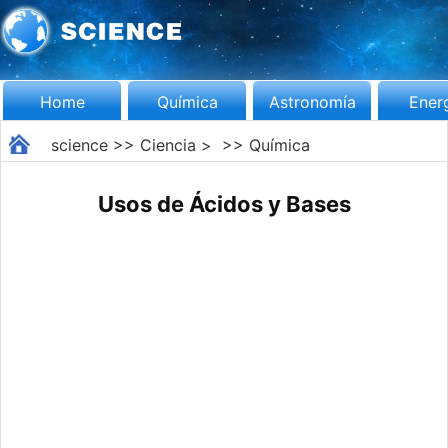
Home
Química
Astronomía
Ener
science
>>
Ciencia
> >>
Química
Usos de Ácidos y Bases