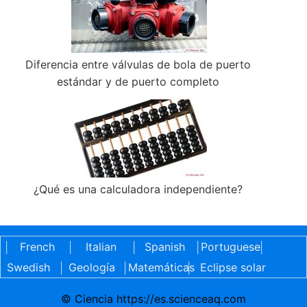
Diferencia entre válvulas de bola de puerto
estándar y de puerto completo
¿Qué es una calculadora independiente?
French
Italian
Spanish
Portuguese
|
|
|
|
|
Swedish
Geología
Matemáticas
Eclipse solar
|
|
|
© Ciencia https://es.scienceaq.com