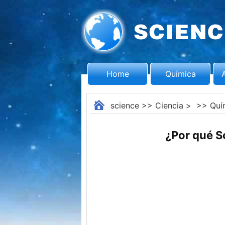
Home
Química
science
>>
Ciencia
> >>
Quí
¿Por qué S