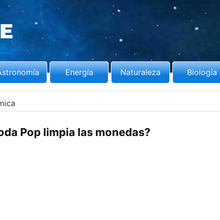
Astronomía
Energía
Naturaleza
Biología
mica
oda Pop limpia las monedas?