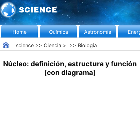
Home
Química
Astronomía
Ener
science
>>
Ciencia
> >>
Biología
Núcleo: definición, estructura y función
(con diagrama)