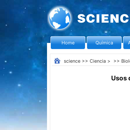
Home
Química
science
>>
Ciencia
> >>
Bio
Usos 