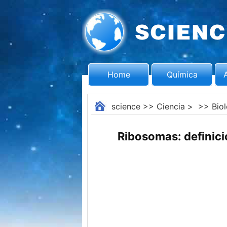
Home
Química
science
>>
Ciencia
> >>
Bio
Ribosomas: definici