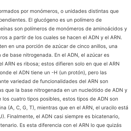
formados por monómeros, o unidades distintas que
endientes. El glucógeno es un polímero de
teínas son polímeros de monómeros de aminoácidos y
os a partir de los cuales se hacen el ADN y el ARN.
ten en una porción de azúcar de cinco anillos, una
n de base nitrogenada. En el ADN, el azúcar es
el ARN es ribosa; estos difieren solo en que el ARN
donde el ADN tiene un -H (un protón), pero las
nante variedad de funcionalidades del ARN son
s que la base nitrogenada en un nucleótido de ADN y
los cuatro tipos posibles, estos tipos de ADN son
ina (A, C, G, T), mientras que en el ARN, el uracilo está
 U). Finalmente, el ADN casi siempre es bicatenario,
enario. Es esta diferencia con el ARN lo que quizás