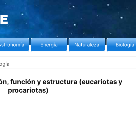
Astronomía
Energía
Naturaleza
Biología
logía
ón, función y estructura (eucariotas y
procariotas)