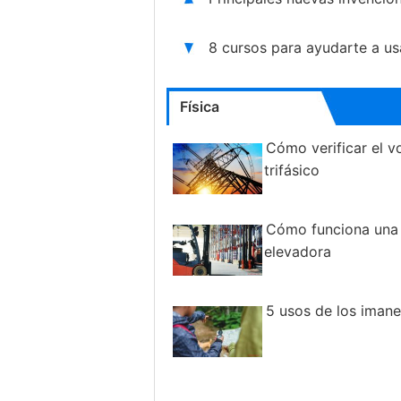
8 cursos para ayudarte a us
Física
Cómo verificar el vo
trifásico
Cómo funciona una c
elevadora
5 usos de los imane