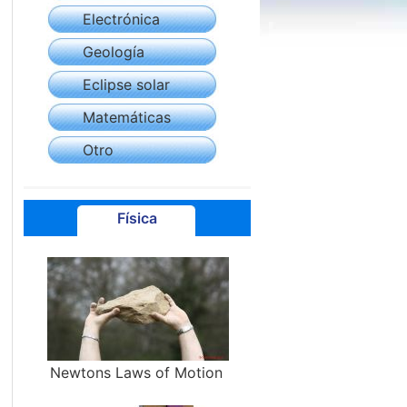
Electrónica
Geología
Eclipse solar
Matemáticas
Otro
Física
Newtons Laws of Motion