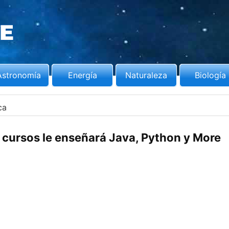
Astronomía
Energía
Naturaleza
Biología
ca
 cursos le enseñará Java, Python y More