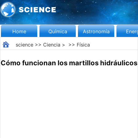
Home
Química
Astronomía
Ener
science
>>
Ciencia
> >>
Física
Cómo funcionan los martillos hidráulicos