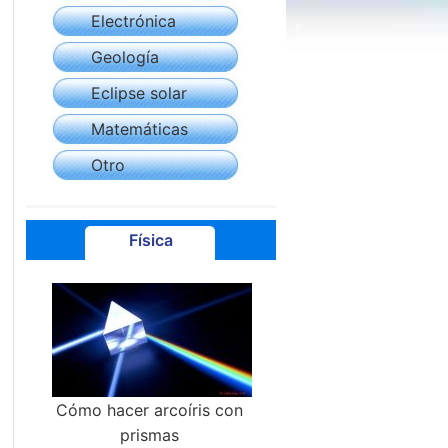
Electrónica
Geología
Eclipse solar
Matemáticas
Otro
Física
Cómo hacer arcoíris con
prismas