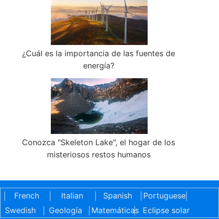
¿Cuál es la importancia de las fuentes de
energía?
Conozca "Skeleton Lake", el hogar de los
misteriosos restos humanos
French
Italian
Spanish
Portuguese
|
|
|
|
|
Swedish
Geología
Matemáticas
Eclipse solar
|
|
|