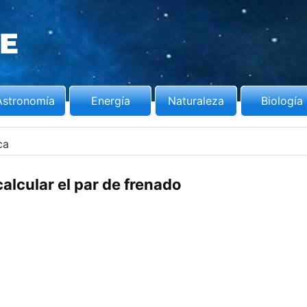
Astronomía
Energía
Naturaleza
Biología
ca
lcular el par de frenado