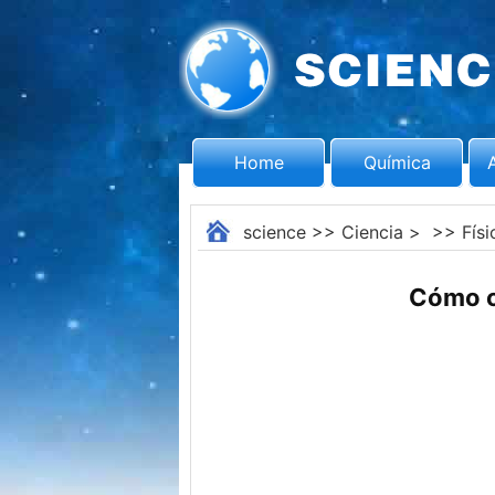
Home
Química
science
>>
Ciencia
> >>
Físi
Cómo ca