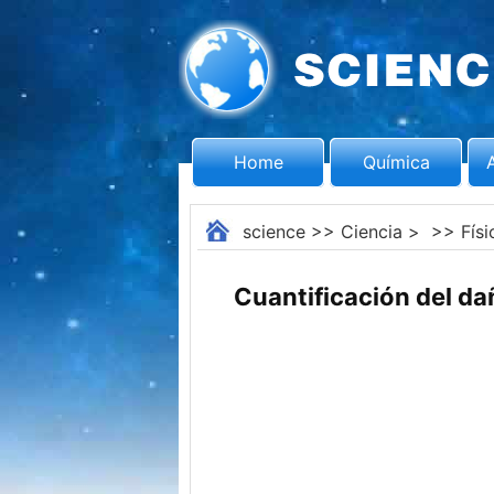
Home
Química
science
>>
Ciencia
> >>
Físi
Cuantificación del d