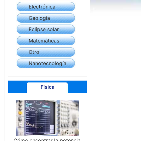
Electrónica
Geología
Eclipse solar
Matemáticas
Otro
Nanotecnología
Física
Cómo encontrar la potencia