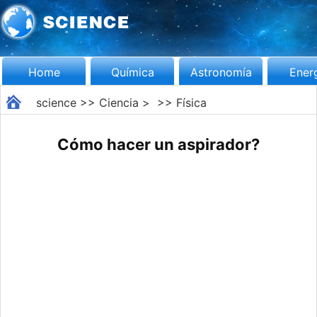
Home
Química
Astronomía
Ener
science
>>
Ciencia
> >>
Física
Cómo hacer un aspirador?