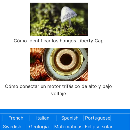
Cómo identificar los hongos Liberty Cap
Cómo conectar un motor trifásico de alto y bajo
voltaje
French
Italian
Spanish
Portuguese
|
|
|
|
|
Swedish
Geología
Matemáticas
Eclipse solar
|
|
|