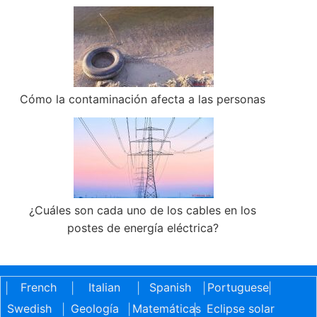
Cómo la contaminación afecta a las personas
¿Cuáles son cada uno de los cables en los
postes de energía eléctrica?
French
Italian
Spanish
Portuguese
|
|
|
|
|
Swedish
Geología
Matemáticas
Eclipse solar
|
|
|