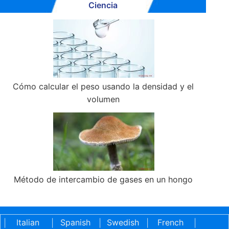
Ciencia
Cómo calcular el peso usando la densidad y el
volumen
Método de intercambio de gases en un hongo
Italian
Spanish
Swedish
French
|
|
|
|
|