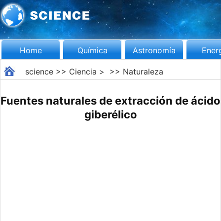
Home
Química
Astronomía
Ener
science
>>
Ciencia
> >>
Naturaleza
Fuentes naturales de extracción de ácido
giberélico