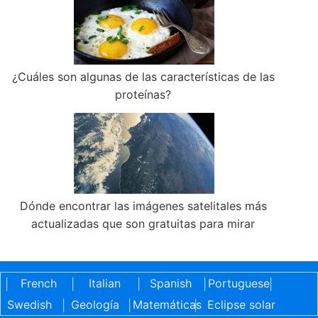
¿Cuáles son algunas de las características de las
proteínas?
Dónde encontrar las imágenes satelitales más
actualizadas que son gratuitas para mirar
French
Italian
Spanish
Portuguese
|
|
|
|
|
Swedish
Geología
Matemáticas
Eclipse solar
|
|
|