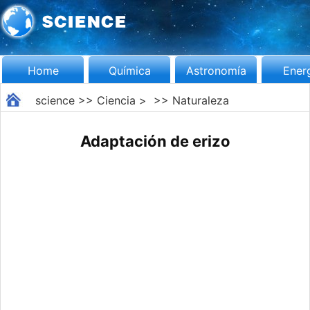
Home
Química
Astronomía
Ener
science
>>
Ciencia
> >>
Naturaleza
Adaptación de erizo