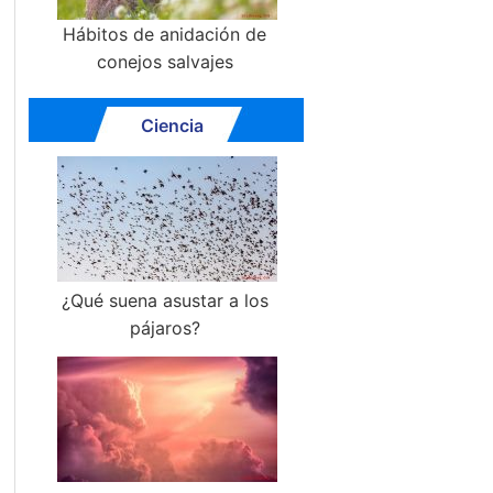
Hábitos de anidación de
conejos salvajes
Ciencia
¿Qué suena asustar a los
pájaros?