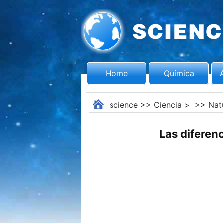
Home
Química
science
>>
Ciencia
> >>
Nat
Las diferen