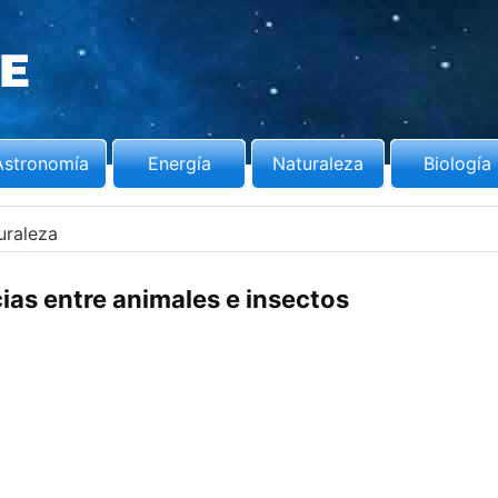
Astronomía
Energía
Naturaleza
Biología
uraleza
cias entre animales e insectos