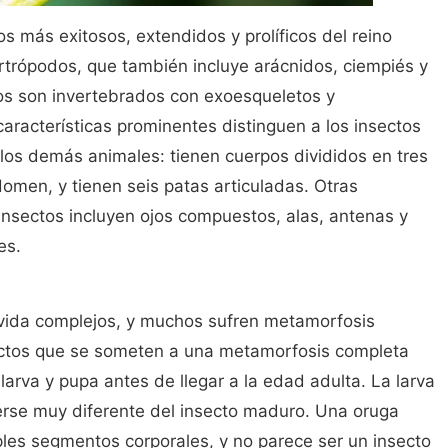
s más exitosos, extendidos y prolíficos del reino
rtrópodos, que también incluye arácnidos, ciempiés y
os son invertebrados con exoesqueletos y
aracterísticas prominentes distinguen a los insectos
los demás animales: tienen cuerpos divididos en tres
omen, y tienen seis patas articuladas. Otras
insectos incluyen ojos compuestos, alas, antenas y
es.
e vida complejos, y muchos sufren metamorfosis
ectos que se someten a una metamorfosis completa
larva y pupa antes de llegar a la edad adulta. La larva
rse muy diferente del insecto maduro. Una oruga
ples segmentos corporales, y no parece ser un insecto