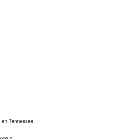
as en Tennessee
consin