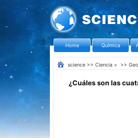
Home
Química
science
>>
Ciencia
> >>
Geo
¿Cuáles son las cua