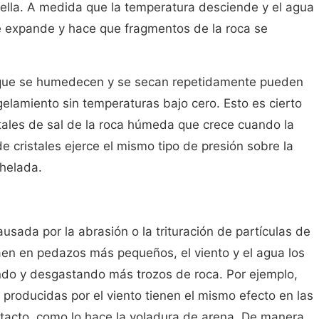
 ella. A medida que la temperatura desciende y el agua
se expande y hace que fragmentos de la roca se
s que se humedecen y se secan repetidamente pueden
elamiento sin temperaturas bajo cero. Esto es cierto
stales de sal de la roca húmeda que crece cuando la
e cristales ejerce el mismo tipo de presión sobre la
 helada.
usada por la abrasión o la trituración de partículas de
aen en pedazos más pequeños, el viento y el agua los
endo y desgastando más trozos de roca. Por ejemplo,
 producidas por el viento tienen el mismo efecto en las
ntacto, como lo hace la voladura de arena. De manera