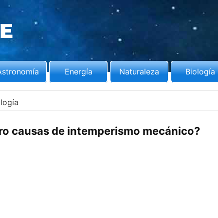
Astronomía
Energía
Naturaleza
Biología
logía
tro causas de intemperismo mecánico?