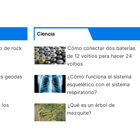
Ciencia
lo de rock
Cómo conectar dos baterías
de 12 voltios para hacer 24
voltios
as geodas
¿Cómo funciona el sistema
esquelético con el sistema
respiratorio?
 los
¿Qué es un árbol de
mezquite?