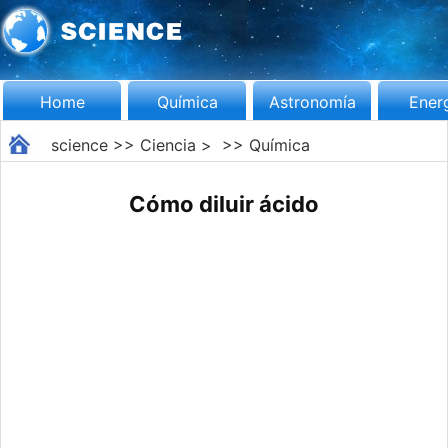
Home
Química
Astronomía
Ener
science
>>
Ciencia
> >>
Química
Cómo diluir ácido