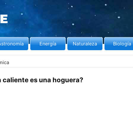
Astronomía
Energía
Naturaleza
Biología
mica
 caliente es una hoguera?