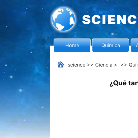
Home
Química
science
>>
Ciencia
> >>
Quí
¿Qué tan