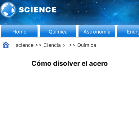
Home
Química
Astronomía
Ener
science
>>
Ciencia
> >>
Química
Cómo disolver el acero