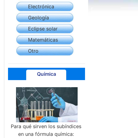
Electrónica
Geología
Eclipse solar
Matemáticas
Otro
Química
Para qué sirven los subíndices
en una fórmula química: