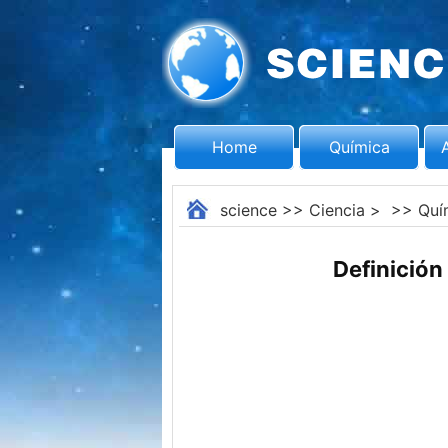
Home
Química
science
>>
Ciencia
> >>
Quí
Definición