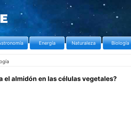
Astronomía
Energía
Naturaleza
Biología
logía
el almidón en las células vegetales?