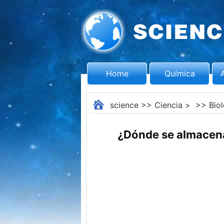
Home
Química
science
>>
Ciencia
> >>
Bio
¿Dónde se almacena 