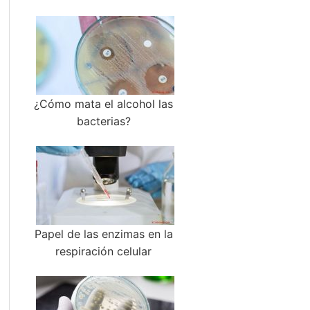
¿Cómo mata el alcohol las
bacterias?
Papel de las enzimas en la
respiración celular