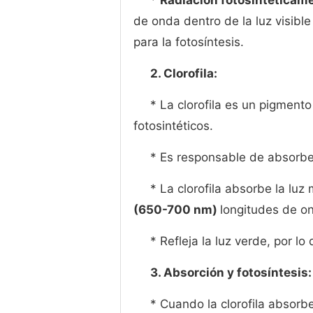
*
Radiación fotosintéticame
de onda dentro de la luz visib
para la fotosíntesis.
2. Clorofila:
* La clorofila es un pigment
fotosintéticos.
* Es responsable de absorber 
* La clorofila absorbe la lu
(650-700 nm)
longitudes de on
* Refleja la luz verde, por l
3. Absorción y fotosíntesis:
* Cuando la clorofila absorbe