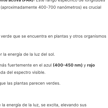
nte activa (PAR):
Este rango específico de longitudes
le (aproximadamente 400-700 nanómetros) es crucial
o verde que se encuentra en plantas y otros organismos
la energía de la luz del sol.
z más fuertemente en el azul
(400-450 nm)
y
rojo
da del espectro visible.
o que las plantas parecen verdes.
 la energía de la luz, se excita, elevando sus