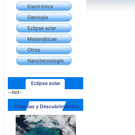
Electrónica
Geología
Eclipse solar
Matemáticas
Otros
Nanotecnología
Eclipse solar
--hot-
Ciencias y Descubrimientos