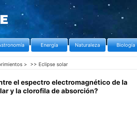
Astronomía
Energía
Naturaleza
Biología
brimientos
> >>
Eclipse solar
entre el espectro electromagnético de la
lar y la clorofila de absorción?