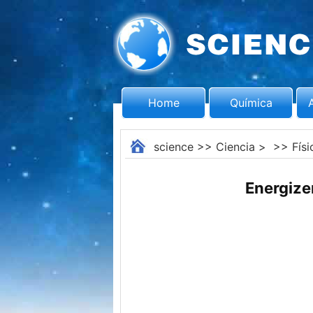
Home
Química
science
>>
Ciencia
> >>
Físi
Energize