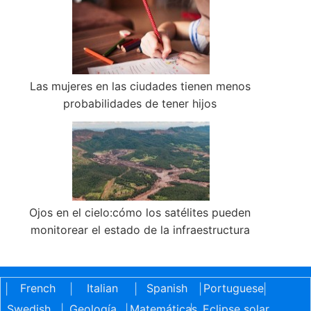
Las mujeres en las ciudades tienen menos
probabilidades de tener hijos
Ojos en el cielo:cómo los satélites pueden
monitorear el estado de la infraestructura
French
Italian
Spanish
Portuguese
|
|
|
|
|
Swedish
Geología
Matemáticas
Eclipse solar
|
|
|