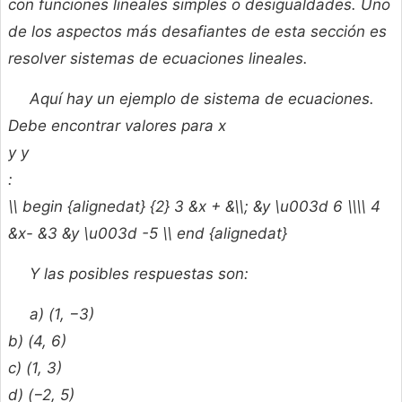
con funciones lineales simples o desigualdades. Uno
de los aspectos más desafiantes de esta sección es
resolver sistemas de ecuaciones lineales.
Aquí hay un ejemplo de sistema de ecuaciones.
Debe encontrar valores para
x
y
y
:
\\ begin {alignedat} {2} 3 &x + &\\; &y \u003d 6 \\\\ 4
&x- &3 &y \u003d -5 \\ end {alignedat}
Y las posibles respuestas son:
a) (1, −3)
b) (4, 6)
c) (1, 3)
d) (−2, 5)