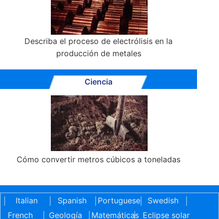
Describa el proceso de electrólisis en la
producción de metales
Ciencia
Cómo convertir metros cúbicos a toneladas
Italian
Spanish
Portuguese
Swedish
|
|
|
|
|
French
Geología
Matemáticas
Eclipse solar
|
|
|