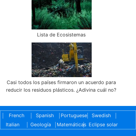
Lista de Ecosistemas
Casi todos los países firmaron un acuerdo para
reducir los residuos plásticos. ¿Adivina cuál no?
French
Spanish
Portuguese
Swedish
|
|
|
|
|
Italian
Geología
Matemáticas
Eclipse solar
|
|
|