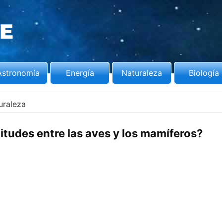
Astronomía
Energía
Naturaleza
Biología
uraleza
litudes entre las aves y los mamíferos?