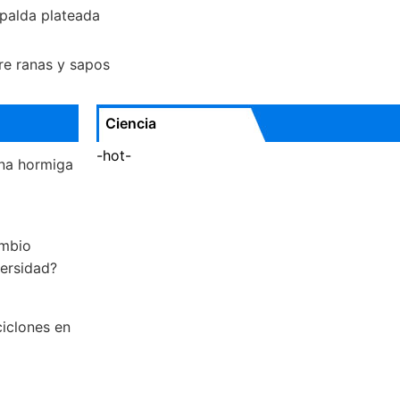
espalda plateada
tre ranas y sapos
Ciencia
-hot-
na hormiga
ambio
versidad?
ciclones en