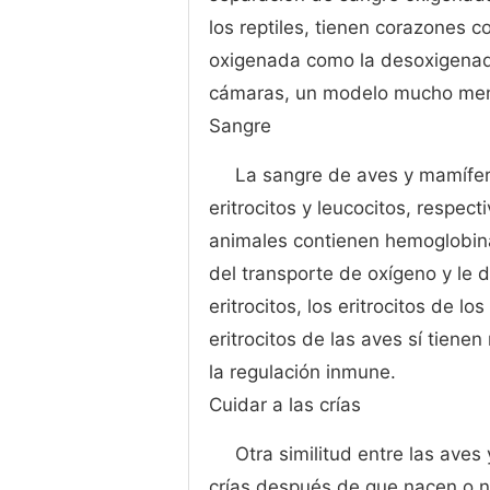
los reptiles, tienen corazones 
oxigenada como la desoxigenada
cámaras, un modelo mucho meno
Sangre
La sangre de aves y mamífer
eritrocitos y leucocitos, respe
animales contienen hemoglobina
del transporte de oxígeno y le d
eritrocitos, los eritrocitos de 
eritrocitos de las aves sí tien
la regulación inmune.
Cuidar a las crías
Otra similitud entre las ave
crías después de que nacen o n