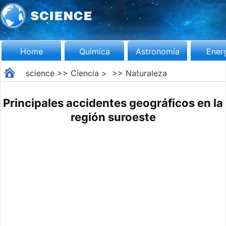
Home
Química
Astronomía
Ener
science
>>
Ciencia
> >>
Naturaleza
Principales accidentes geográficos en la
región suroeste