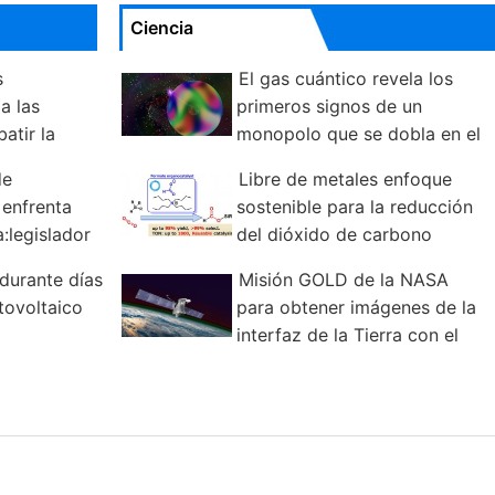
Ciencia
s
El gas cuántico revela los
a las
primeros signos de un
atir la
monopolo que se dobla en el
camino
de
Libre de metales enfoque
 enfrenta
sostenible para la reducción
a:legislador
del dióxido de carbono
durante días
Misión GOLD de la NASA
tovoltaico
para obtener imágenes de la
interfaz de la Tierra con el
espacio