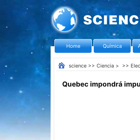
Home
Química
science
>>
Ciencia
> >>
Ele
Quebec impondrá impue