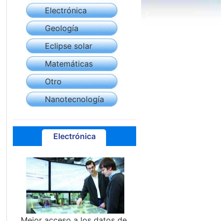
Electrónica
Geología
Eclipse solar
Matemáticas
Otro
Nanotecnología
Electrónica
Mejor acceso a los datos de