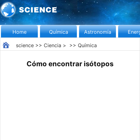
Home
Química
Astronomía
Ener
science
>>
Ciencia
> >>
Química
Cómo encontrar isótopos