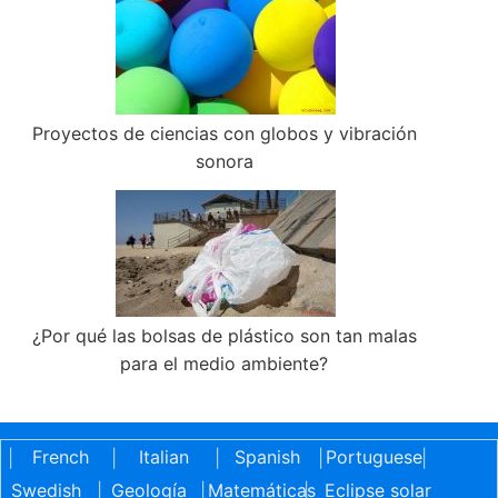
Proyectos de ciencias con globos y vibración
sonora
¿Por qué las bolsas de plástico son tan malas
para el medio ambiente?
French
Italian
Spanish
Portuguese
|
|
|
|
|
Swedish
Geología
Matemáticas
Eclipse solar
|
|
|