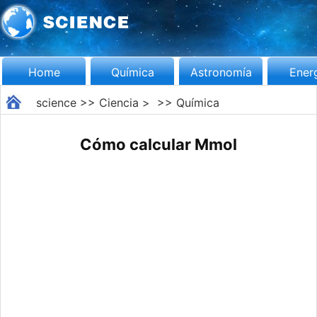
Home
Química
Astronomía
Ener
science
>>
Ciencia
> >>
Química
Cómo calcular Mmol