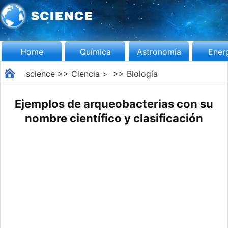
Home
Química
Astronomía
Ener
science
>>
Ciencia
> >>
Biología
Ejemplos de arqueobacterias con su
nombre científico y clasificación