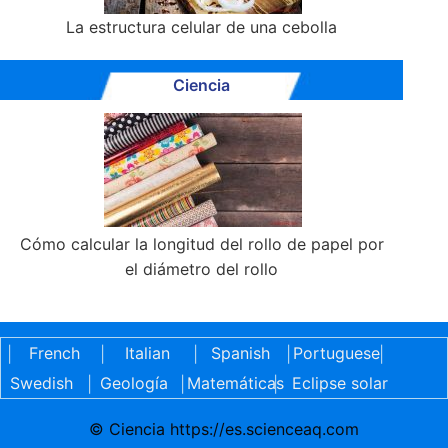
La estructura celular de una cebolla
Ciencia
Cómo calcular la longitud del rollo de papel por
el diámetro del rollo
French
Italian
Spanish
Portuguese
|
|
|
|
|
Swedish
Geología
Matemáticas
Eclipse solar
|
|
|
© Ciencia https://es.scienceaq.com