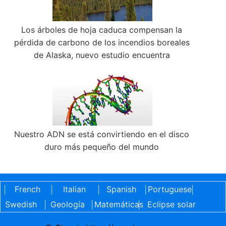
Los árboles de hoja caduca compensan la
pérdida de carbono de los incendios boreales
de Alaska, nuevo estudio encuentra
Nuestro ADN se está convirtiendo en el disco
duro más pequeño del mundo
French
Italian
Spanish
Portuguese
|
|
|
|
|
Swedish
Geología
Matemáticas
Eclipse solar
|
|
|