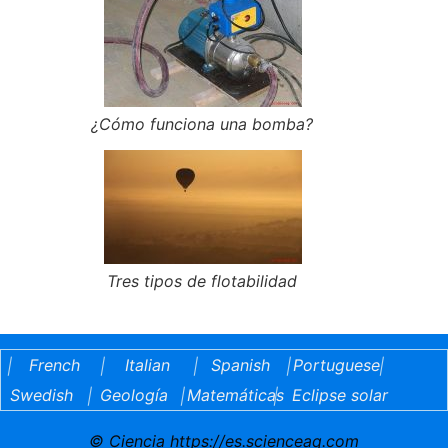
¿Cómo funciona una bomba?
Tres tipos de flotabilidad
French
Italian
Spanish
Portuguese
|
|
|
|
|
Swedish
Geología
Matemáticas
Eclipse solar
|
|
|
© Ciencia https://es.scienceaq.com