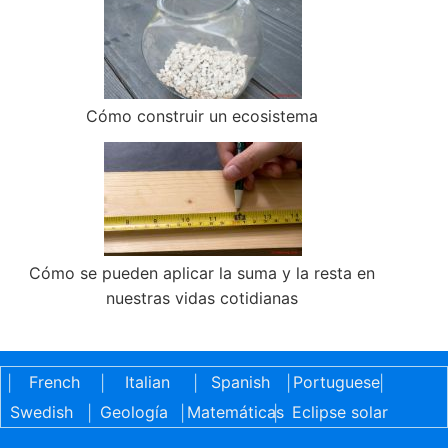
Cómo construir un ecosistema
Cómo se pueden aplicar la suma y la resta en
nuestras vidas cotidianas
French
Italian
Spanish
Portuguese
|
|
|
|
|
Swedish
Geología
Matemáticas
Eclipse solar
|
|
|