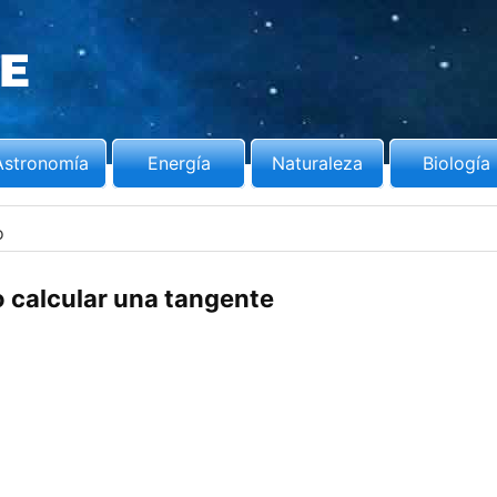
Astronomía
Energía
Naturaleza
Biología
o
calcular una tangente