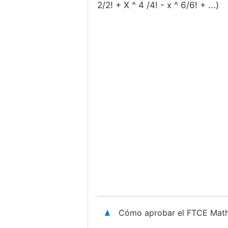
2/2! + X ^ 4 /4! - x ^ 6/6! + ...)
Cómo aprobar el FTCE Mat