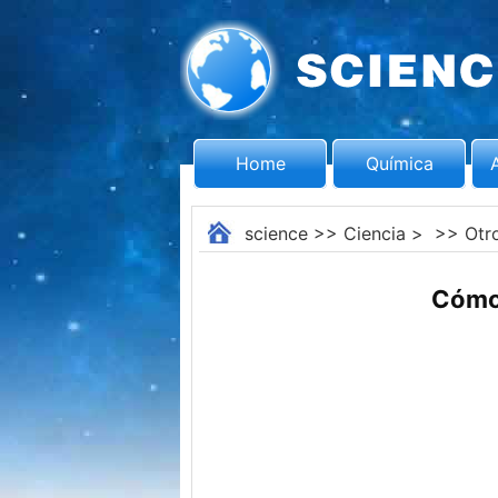
Home
Química
science
>>
Ciencia
> >>
Otr
Cómo 