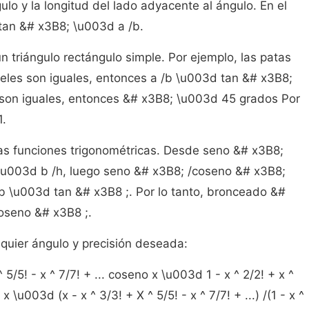
ulo y la longitud del lado adyacente al ángulo. En el
 tan &# x3B8; \u003d a /b.
n triángulo rectángulo simple. Por ejemplo, las patas
celes son iguales, entonces a /b \u003d tan &# x3B8;
son iguales, entonces &# x3B8; \u003d 45 grados Por
1.
ras funciones trigonométricas. Desde seno &# x3B8;
\u003d b /h, luego seno &# x3B8; /coseno &# x3B8;
/b \u003d tan &# x3B8 ;. Por lo tanto, bronceado &#
oseno &# x3B8 ;.
lquier ángulo y precisión deseada:
 5/5! - x ^ 7/7! + ... coseno x \u003d 1 - x ^ 2/2! + x ^
x \u003d (x - x ^ 3/3! + X ^ 5/5! - x ^ 7/7! + ...) /(1 - x ^