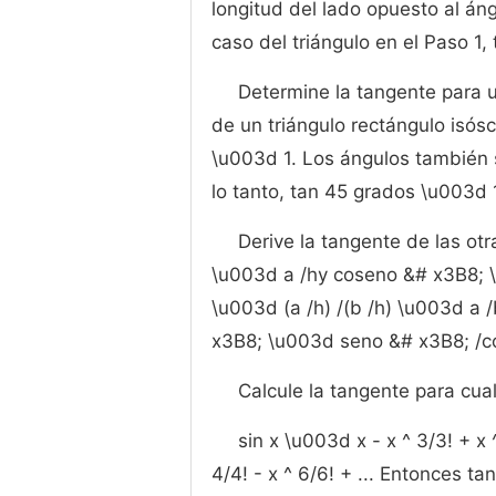
longitud del lado opuesto al áng
caso del triángulo en el Paso 1,
Determine la tangente para u
de un triángulo rectángulo isós
\u003d 1. Los ángulos también 
lo tanto, tan 45 grados \u003d 
Derive la tangente de las ot
\u003d a /hy coseno &# x3B8; 
\u003d (a /h) /(b /h) \u003d a 
x3B8; \u003d seno &# x3B8; /c
Calcule la tangente para cua
sin x \u003d x - x ^ 3/3! + x ^
4/4! - x ^ 6/6! + ... Entonces tan 