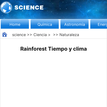
Home
Química
Astronomía
Ener
science
>>
Ciencia
> >>
Naturaleza
Rainforest Tiempo y clima