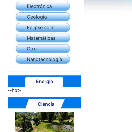
Electrónica
Geología
Eclipse solar
Matemáticas
Otro
Nanotecnología
Energía
--hot-
Ciencia