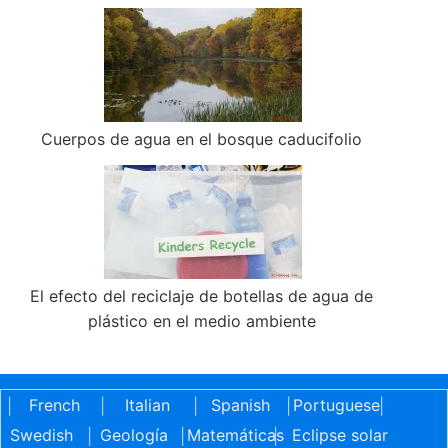
Cuerpos de agua en el bosque caducifolio
El efecto del reciclaje de botellas de agua de
plástico en el medio ambiente
French
Italian
Spanish
Portuguese
|
|
|
|
|
Swedish
Geología
Matemáticas
Eclipse solar
|
|
|