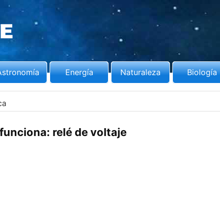
Astronomía
Energía
Naturaleza
Biología
ca
unciona: relé de voltaje