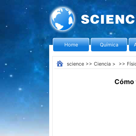
Home
Química
science
>>
Ciencia
> >>
Físi
Cómo f