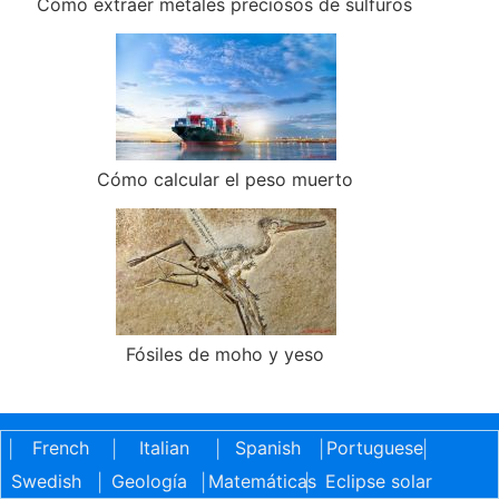
Cómo extraer metales preciosos de sulfuros
Cómo calcular el peso muerto
Fósiles de moho y yeso
French
Italian
Spanish
Portuguese
|
|
|
|
|
Swedish
Geología
Matemáticas
Eclipse solar
|
|
|